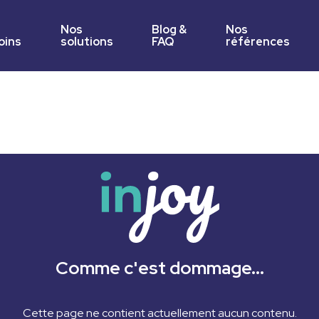
Nos
Blog &
Nos
oins
solutions
FAQ
références
e QVT au sein de votre entreprise
dit & stratégie QVT
agers dans la culture de la QVT
ateurs
r et engager vos équipes
uilding
Comme c'est dommage...
ers collaboratifs
Cette page ne contient actuellement aucun contenu.