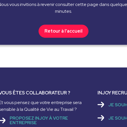
rne
ous vous invitions à revenir consulter cette page dans quelqu
minutes.
e de la QVT 2026
Retour à l'accueil
VOUS ÊTES COLLABORATEUR ?
INJOY RECRU
Et vous pensez que votre entreprise sera
JE SOUH
sensible à la Qualité de Vie au Travail ?
JE SOUH
PROPOSEZ INJOY À VOTRE
ENTREPRISE