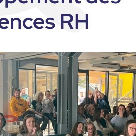
ne
ences RH
 de la QVT 2026