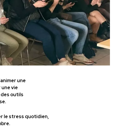
d’animer une
 une vie
 des outils
se.
r le stress quotidien,
mbre.