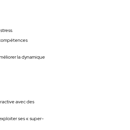
stress.
s compétences
méliorer la dynamique
ractive avec des
exploiter ses « super-