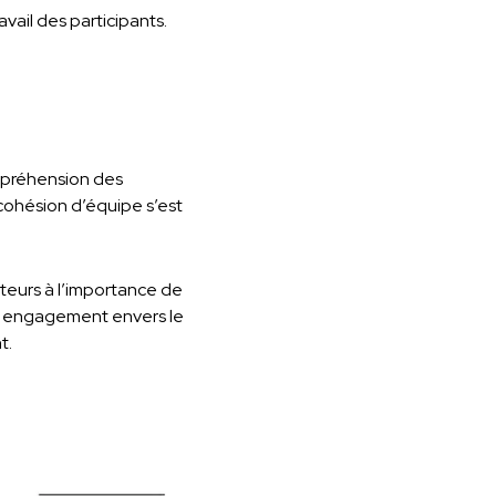
vail des participants.
ompréhension des
 cohésion d’équipe s’est
ateurs à l’importance de
 son engagement envers le
t.