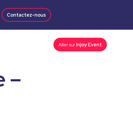
Contactez-nous
Aller sur
Injoy Event
e –